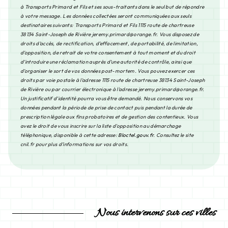
à Transports Primard et Fils et ses sous-traitants dans le seul but de répondre
à votre message. Les données collectées seront communiquées aux seuls
destinataires suivants: Transports Primard et Fils 1115 route de chartreuse
38134 Saint-Joseph de Rivière jeremy.primard@orange.fr. Vous disposez de
droits d’accès, de rectification, d’effacement, de portabilité, de limitation,
d’opposition, de retrait de votre consentement à tout moment et du droit
d’introduire une réclamation auprès d’une autorité de contrôle, ainsi que
d’organiser le sort de vos données post-mortem. Vous pouvez exercer ces
droits par voie postale à l'adresse 1115 route de chartreuse 38134 Saint-Joseph
de Rivière ou par courrier électronique à l'adresse jeremy.primard@orange.fr.
Un justificatif d'identité pourra vous être demandé. Nous conservons vos
données pendant la période de prise de contact puis pendant la durée de
prescription légale aux fins probatoires et de gestion des contentieux. Vous
avez le droit de vous inscrire sur la liste d'opposition au démarchage
téléphonique, disponible à cette adresse:
Bloctel.gouv.fr
. Consultez le site
cnil.fr pour plus d’informations sur vos droits.
Nous intervenons sur ces villes