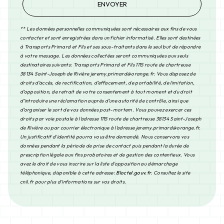
ENVOYER
** Les données personnelles communiquées sont nécessaires aux fins de vous
contacter et sont enregistrées dans un fichier informatisé. Elles sont destinées
à Transports Primard et Fils et ses sous-traitants dans le seul but de répondre
à votre message. Les données collectées seront communiquées aux seuls
destinataires suivants: Transports Primard et Fils 1115 route de chartreuse
38134 Saint-Joseph de Rivière jeremy.primard@orange.fr. Vous disposez de
droits d’accès, de rectification, d’effacement, de portabilité, de limitation,
d’opposition, de retrait de votre consentement à tout moment et du droit
d’introduire une réclamation auprès d’une autorité de contrôle, ainsi que
d’organiser le sort de vos données post-mortem. Vous pouvez exercer ces
droits par voie postale à l'adresse 1115 route de chartreuse 38134 Saint-Joseph
de Rivière ou par courrier électronique à l'adresse jeremy.primard@orange.fr.
Un justificatif d'identité pourra vous être demandé. Nous conservons vos
données pendant la période de prise de contact puis pendant la durée de
prescription légale aux fins probatoires et de gestion des contentieux. Vous
avez le droit de vous inscrire sur la liste d'opposition au démarchage
téléphonique, disponible à cette adresse:
Bloctel.gouv.fr
. Consultez le site
cnil.fr pour plus d’informations sur vos droits.