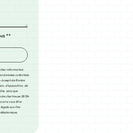
ous **
chier informatisé.
Les données collectées
-Joseph de Rivière
ion, d’opposition, de
le, ainsi que
e de chartreuse 38134
pourra vous être
légale aux fins
 téléphonique,