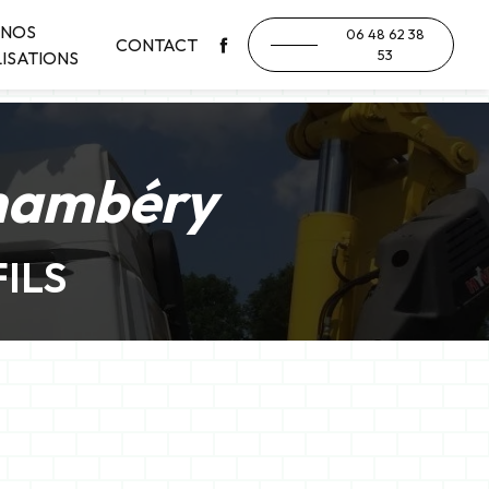
NOS
06 48 62 38
CONTACT
53
ISATIONS
Chambéry
ILS