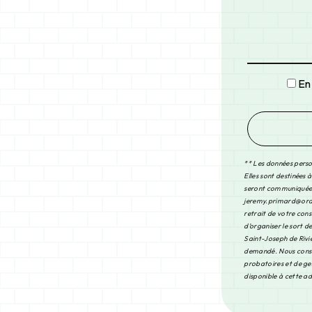
En
** Les données perso
Elles sont destinées 
seront communiquées 
jeremy.primard@orange
retrait de votre con
d’organiser le sort 
Saint-Joseph de Riviè
demandé. Nous conser
probatoires et de ges
disponible à cette a