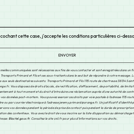
 cochant cette case, j'accepte les conditions particulières ci-dess
ENVOYER
nnelles communiquées sont nécessaires aux fins de vous contacter et sont enregistrées dans un fi
à Transports Primard et Fils et ses sous-traitants dans le seul but de répondre à votre message. 
aux seuls destinataires suivants: Transports Primard et Fils 1115 route de chartreuse 38134 Saint
.fr. Vous disposez de droits d’accès, de rectification, d’effacement, de portabilité, de limitat
sentement à tout moment et du droit d’introduire une réclamation auprès d’une autorité de contrô
de vos données post-mortem. Vous pouvez exercer ces droits par voie postale à l'adresse 1115 rout
re ou par courrier électronique à l'adresse jeremy.primard@orange.fr. Un justificatif d'identité 
vons vos données pendant la période de prise de contact puis pendant la durée de prescription 
tion des contentieux. Vous avez le droit de vous inscrire sur la liste d'opposition au démarchage
dresse:
Bloctel.gouv.fr
. Consultez le site cnil.fr pour plus d’informations sur vos droits.