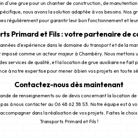
n d'une grue pour un chantier de construction, de manutentio
spécifique, nous avons la solution adaptée à vos besoins. Nos gru
es régulièrement pour garantir leur bon fonctionnement et leur
ts Primard et Fils : votre partenaire de 
années d'expérience dans le domaine du transport et de la man
est imposé comme un acteur majeur à Chambéry. Nous mettons u
 des services de qualité, et la location de grue auxiliaire ne fait
nce à notre expertise pour mener à bien vos projets en toute sé
Contactez-nous dès maintenant
nde de renseignements ou de devis concernant la location de g
pas à nous contacter au 06 48 62 38 53. Notre équipe est à v
 accompagner dans la réalisation de vos projets. Faites le choix
Transports Primard et Fils !