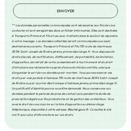
ENVOYER
** Les données personnelles communiquées sont nécessaires aux fins de vous
contacter et sont enregistrées dans un fichier informatisé. Elles sont destinées
à Transports Primard et Fils et ses sous-traitants dans le seul but de répondre
à votre message. Les données collectées seront communiquées aux seuls
destinataires suivants: Transports Primard et Fils 1115 route de chartreuse
38134 Saint-Joseph de Rivière jeremy.primard@orange.fr. Vous disposez de
droits d’accès, de rectification, d’effacement, de portabilité, de limitation,
d’opposition, de retrait de votre consentement à tout moment et du droit
d’introduire une réclamation auprès d’une autorité de contrôle, ainsi que
d’organiser le sort de vos données post-mortem. Vous pouvez exercer ces
droits par voie postale à l'adresse 1115 route de chartreuse 38134 Saint-Joseph
de Rivière ou par courrier électronique à l'adresse jeremy.primard@orange.fr.
Un justificatif d'identité pourra vous être demandé. Nous conservons vos
données pendant la période de prise de contact puis pendant la durée de
prescription légale aux fins probatoires et de gestion des contentieux. Vous
avez le droit de vous inscrire sur la liste d'opposition au démarchage
téléphonique, disponible à cette adresse:
Bloctel.gouv.fr
. Consultez le site
cnil.fr pour plus d’informations sur vos droits.