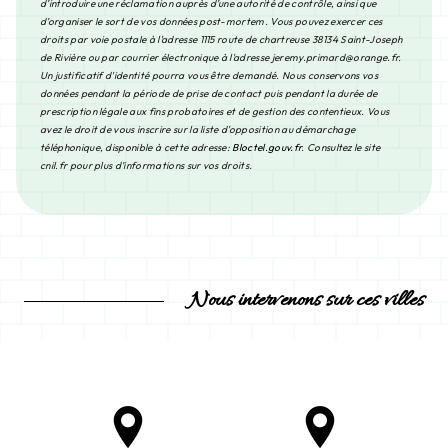
d’introduire une réclamation auprès d’une autorité de contrôle, ainsi que
d’organiser le sort de vos données post-mortem. Vous pouvez exercer ces
droits par voie postale à l'adresse 1115 route de chartreuse 38134 Saint-Joseph
de Rivière ou par courrier électronique à l'adresse jeremy.primard@orange.fr.
Un justificatif d'identité pourra vous être demandé. Nous conservons vos
données pendant la période de prise de contact puis pendant la durée de
prescription légale aux fins probatoires et de gestion des contentieux. Vous
avez le droit de vous inscrire sur la liste d'opposition au démarchage
téléphonique, disponible à cette adresse:
Bloctel.gouv.fr
. Consultez le site
cnil.fr pour plus d’informations sur vos droits.
Nous intervenons sur ces villes