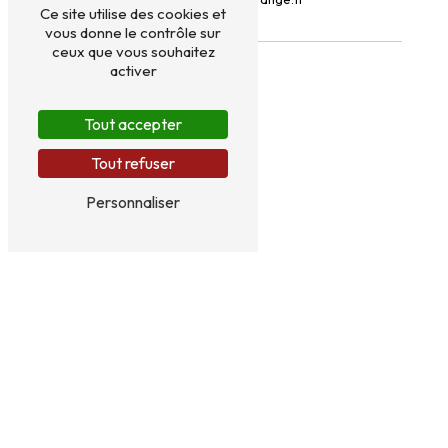
Ce site utilise des cookies et
vous donne le contrôle sur
ceux que vous souhaitez
PLAN DU SITE
activer
Tout accepter
Accueil
Transport
Levage
Tout refuser
Location palonnier
Camion grue
Personnaliser
Semi-benne
Nos réalisations
Contact
Camion grue
Levage
Semi-benne
Transport
Semi-remorque plateau
Location de matériel de levage
Grue
Palonnier vitrage
Camion plateau bras de grue