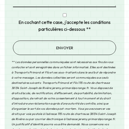
En cochant cette case, j'accepte les conditions
particulières ci-dessous **
ENVOYER
** Les données personnelles communiquées sont nécessaires aux fins de vous
contacter et sont enregistrées dans un fichier informatisé. Elles sont destinées
à Transports Primard et Fils et ses sous-traitants dans le seul but de répondre
à votre message. Les données collectées seront communiquées aux seuls
destinataires suivants: Transports Primard et Fils 1115 route de chartreuse
38134 Saint-Joseph de Rivière jeremy.primard@orange.fr. Vous disposez de
droits d’accès, de rectification, d’effacement, de portabilité, de limitation,
d’opposition, de retrait de votre consentement à tout moment et du droit
d’introduire une réclamation auprès d’une autorité de contrôle, ainsi que
d’organiser le sort de vos données post-mortem. Vous pouvez exercer ces
droits par voie postale à l'adresse 1115 route de chartreuse 38134 Saint-Joseph
de Rivière ou par courrier électronique à l'adresse jeremy.primard@orange.fr.
Un justificatif d'identité pourra vous être demandé. Nous conservons vos