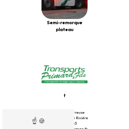
Semi-remorque
plateau
1115 route de chartreuse
38134 Saint-Joseph de Rivière
06 48 62 38 53
jeremy.primard@orange.fr