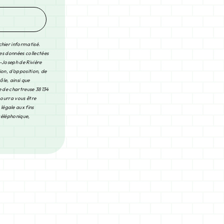
chier informatisé.
Les données collectées
-Joseph de Rivière
ion, d’opposition, de
le, ainsi que
e de chartreuse 38134
pourra vous être
légale aux fins
 téléphonique,