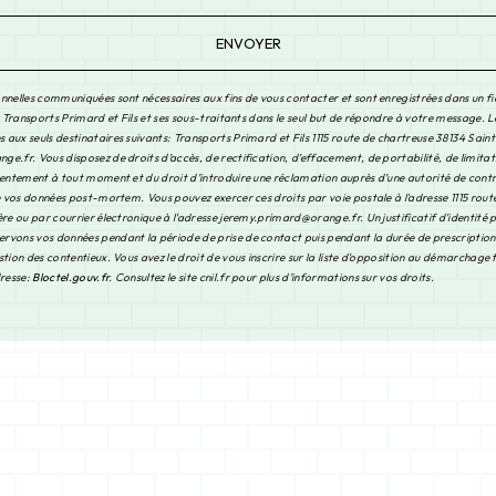
ENVOYER
nnelles communiquées sont nécessaires aux fins de vous contacter et sont enregistrées dans un fi
à Transports Primard et Fils et ses sous-traitants dans le seul but de répondre à votre message. 
aux seuls destinataires suivants: Transports Primard et Fils 1115 route de chartreuse 38134 Saint
.fr. Vous disposez de droits d’accès, de rectification, d’effacement, de portabilité, de limitat
sentement à tout moment et du droit d’introduire une réclamation auprès d’une autorité de contrô
de vos données post-mortem. Vous pouvez exercer ces droits par voie postale à l'adresse 1115 rout
re ou par courrier électronique à l'adresse jeremy.primard@orange.fr. Un justificatif d'identité 
vons vos données pendant la période de prise de contact puis pendant la durée de prescription 
tion des contentieux. Vous avez le droit de vous inscrire sur la liste d'opposition au démarchage
dresse:
Bloctel.gouv.fr
. Consultez le site cnil.fr pour plus d’informations sur vos droits.