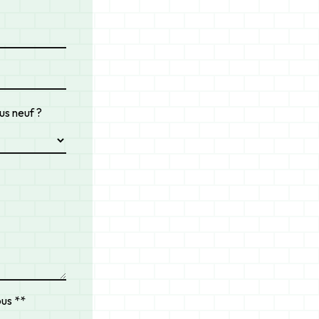
lus neuf ?
ous **