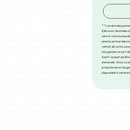
** Les données perso
Elles sont destinées 
seront communiquées 
jeremy.primard@orange
retrait de votre con
d’organiser le sort 
Saint-Joseph de Riviè
demandé. Nous conser
probatoires et de ges
disponible à cette a