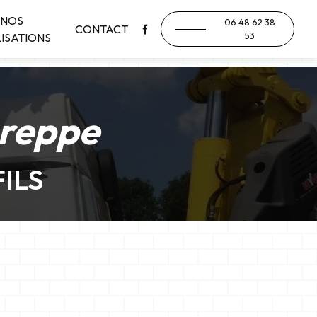
NOS
06 48 62 38
CONTACT
53
ISATIONS
oreppe
ILS