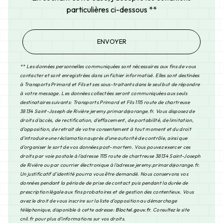
particulières ci-dessous **
ENVOYER
** Les données personnelles communiquées sont nécessaires aux fins de vous
contacter et sont enregistrées dans un fichier informatisé. Elles sont destinées
à Transports Primard et Fils et ses sous-traitants dans le seul but de répondre
à votre message. Les données collectées seront communiquées aux seuls
destinataires suivants: Transports Primard et Fils 1115 route de chartreuse
38134 Saint-Joseph de Rivière jeremy.primard@orange.fr. Vous disposez de
droits d’accès, de rectification, d’effacement, de portabilité, de limitation,
d’opposition, de retrait de votre consentement à tout moment et du droit
d’introduire une réclamation auprès d’une autorité de contrôle, ainsi que
d’organiser le sort de vos données post-mortem. Vous pouvez exercer ces
droits par voie postale à l'adresse 1115 route de chartreuse 38134 Saint-Joseph
de Rivière ou par courrier électronique à l'adresse jeremy.primard@orange.fr.
Un justificatif d'identité pourra vous être demandé. Nous conservons vos
données pendant la période de prise de contact puis pendant la durée de
prescription légale aux fins probatoires et de gestion des contentieux. Vous
avez le droit de vous inscrire sur la liste d'opposition au démarchage
téléphonique, disponible à cette adresse:
Bloctel.gouv.fr
. Consultez le site
cnil.fr pour plus d’informations sur vos droits.