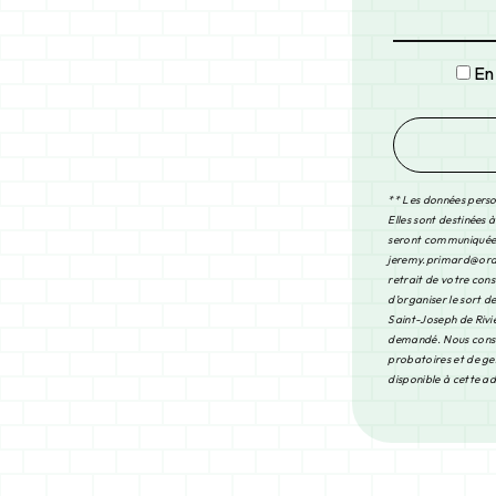
En
** Les données perso
Elles sont destinées 
seront communiquées 
jeremy.primard@orange
retrait de votre con
d’organiser le sort 
Saint-Joseph de Riviè
demandé. Nous conser
probatoires et de ges
disponible à cette a