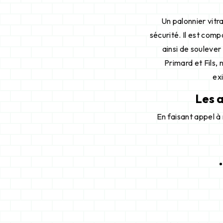
Un palonnier vitr
sécurité. Il est com
ainsi de souleve
Primard et Fils,
ex
Les a
En faisant appel à