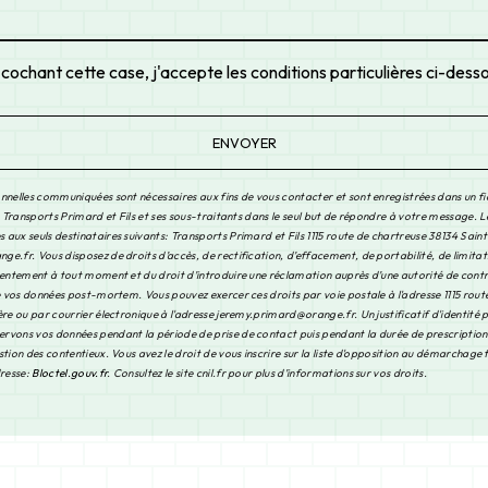
 cochant cette case, j'accepte les conditions particulières ci-dess
ENVOYER
nnelles communiquées sont nécessaires aux fins de vous contacter et sont enregistrées dans un fi
à Transports Primard et Fils et ses sous-traitants dans le seul but de répondre à votre message. 
aux seuls destinataires suivants: Transports Primard et Fils 1115 route de chartreuse 38134 Saint
.fr. Vous disposez de droits d’accès, de rectification, d’effacement, de portabilité, de limitat
sentement à tout moment et du droit d’introduire une réclamation auprès d’une autorité de contrô
de vos données post-mortem. Vous pouvez exercer ces droits par voie postale à l'adresse 1115 rout
re ou par courrier électronique à l'adresse jeremy.primard@orange.fr. Un justificatif d'identité 
vons vos données pendant la période de prise de contact puis pendant la durée de prescription 
tion des contentieux. Vous avez le droit de vous inscrire sur la liste d'opposition au démarchage
dresse:
Bloctel.gouv.fr
. Consultez le site cnil.fr pour plus d’informations sur vos droits.