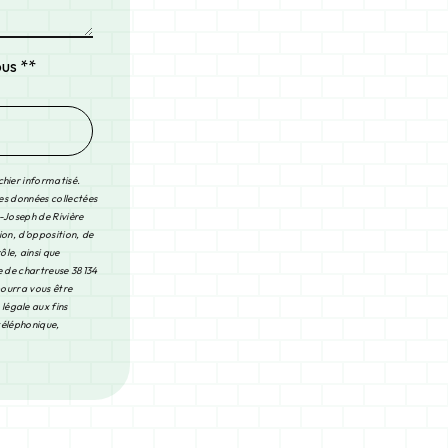
ous **
chier informatisé.
Les données collectées
-Joseph de Rivière
ion, d’opposition, de
le, ainsi que
e de chartreuse 38134
pourra vous être
légale aux fins
 téléphonique,