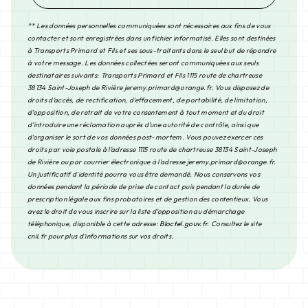
** Les données personnelles communiquées sont nécessaires aux fins de vous
contacter et sont enregistrées dans un fichier informatisé. Elles sont destinées
à Transports Primard et Fils et ses sous-traitants dans le seul but de répondre
à votre message. Les données collectées seront communiquées aux seuls
destinataires suivants: Transports Primard et Fils 1115 route de chartreuse
38134 Saint-Joseph de Rivière jeremy.primard@orange.fr. Vous disposez de
droits d’accès, de rectification, d’effacement, de portabilité, de limitation,
d’opposition, de retrait de votre consentement à tout moment et du droit
d’introduire une réclamation auprès d’une autorité de contrôle, ainsi que
d’organiser le sort de vos données post-mortem. Vous pouvez exercer ces
droits par voie postale à l'adresse 1115 route de chartreuse 38134 Saint-Joseph
de Rivière ou par courrier électronique à l'adresse jeremy.primard@orange.fr.
Un justificatif d'identité pourra vous être demandé. Nous conservons vos
données pendant la période de prise de contact puis pendant la durée de
prescription légale aux fins probatoires et de gestion des contentieux. Vous
avez le droit de vous inscrire sur la liste d'opposition au démarchage
téléphonique, disponible à cette adresse:
Bloctel.gouv.fr
. Consultez le site
cnil.fr pour plus d’informations sur vos droits.