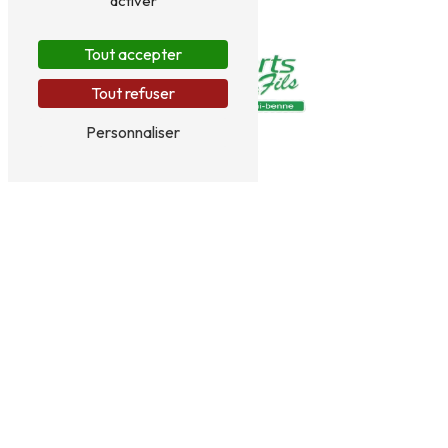
activer
Tout accepter
Tout refuser
Personnaliser
1115 route de chartreuse
38134 Saint-Joseph de Rivière
06 48 62 38 53
jeremy.primard@orange.fr
PLAN DU SITE
Accueil
Transport
Levage