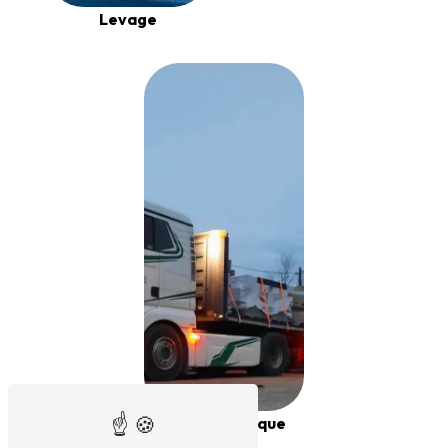
Levage
Semi-remorque
plateau