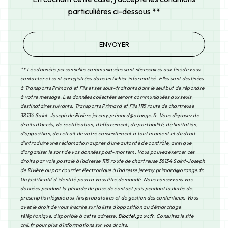
particulières ci-dessous **
ENVOYER
** Les données personnelles communiquées sont nécessaires aux fins de vous
contacter et sont enregistrées dans un fichier informatisé. Elles sont destinées
à Transports Primard et Fils et ses sous-traitants dans le seul but de répondre
à votre message. Les données collectées seront communiquées aux seuls
destinataires suivants: Transports Primard et Fils 1115 route de chartreuse
38134 Saint-Joseph de Rivière jeremy.primard@orange.fr. Vous disposez de
droits d’accès, de rectification, d’effacement, de portabilité, de limitation,
d’opposition, de retrait de votre consentement à tout moment et du droit
d’introduire une réclamation auprès d’une autorité de contrôle, ainsi que
d’organiser le sort de vos données post-mortem. Vous pouvez exercer ces
droits par voie postale à l'adresse 1115 route de chartreuse 38134 Saint-Joseph
de Rivière ou par courrier électronique à l'adresse jeremy.primard@orange.fr.
Un justificatif d'identité pourra vous être demandé. Nous conservons vos
données pendant la période de prise de contact puis pendant la durée de
prescription légale aux fins probatoires et de gestion des contentieux. Vous
avez le droit de vous inscrire sur la liste d'opposition au démarchage
téléphonique, disponible à cette adresse:
Bloctel.gouv.fr
. Consultez le site
cnil.fr pour plus d’informations sur vos droits.