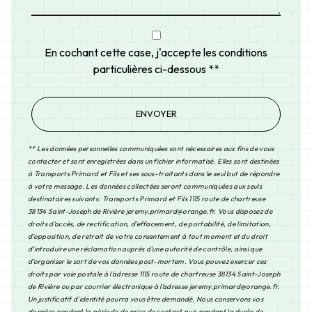
En cochant cette case, j'accepte les conditions
particulières ci-dessous **
ENVOYER
** Les données personnelles communiquées sont nécessaires aux fins de vous
contacter et sont enregistrées dans un fichier informatisé. Elles sont destinées
à Transports Primard et Fils et ses sous-traitants dans le seul but de répondre
à votre message. Les données collectées seront communiquées aux seuls
destinataires suivants: Transports Primard et Fils 1115 route de chartreuse
38134 Saint-Joseph de Rivière jeremy.primard@orange.fr. Vous disposez de
droits d’accès, de rectification, d’effacement, de portabilité, de limitation,
d’opposition, de retrait de votre consentement à tout moment et du droit
d’introduire une réclamation auprès d’une autorité de contrôle, ainsi que
d’organiser le sort de vos données post-mortem. Vous pouvez exercer ces
droits par voie postale à l'adresse 1115 route de chartreuse 38134 Saint-Joseph
de Rivière ou par courrier électronique à l'adresse jeremy.primard@orange.fr.
Un justificatif d'identité pourra vous être demandé. Nous conservons vos
données pendant la période de prise de contact puis pendant la durée de