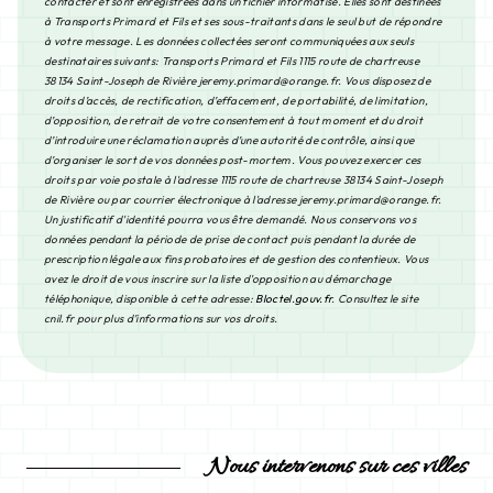
contacter et sont enregistrées dans un fichier informatisé. Elles sont destinées
à Transports Primard et Fils et ses sous-traitants dans le seul but de répondre
à votre message. Les données collectées seront communiquées aux seuls
destinataires suivants: Transports Primard et Fils 1115 route de chartreuse
38134 Saint-Joseph de Rivière jeremy.primard@orange.fr. Vous disposez de
droits d’accès, de rectification, d’effacement, de portabilité, de limitation,
d’opposition, de retrait de votre consentement à tout moment et du droit
d’introduire une réclamation auprès d’une autorité de contrôle, ainsi que
d’organiser le sort de vos données post-mortem. Vous pouvez exercer ces
droits par voie postale à l'adresse 1115 route de chartreuse 38134 Saint-Joseph
de Rivière ou par courrier électronique à l'adresse jeremy.primard@orange.fr.
Un justificatif d'identité pourra vous être demandé. Nous conservons vos
données pendant la période de prise de contact puis pendant la durée de
prescription légale aux fins probatoires et de gestion des contentieux. Vous
avez le droit de vous inscrire sur la liste d'opposition au démarchage
téléphonique, disponible à cette adresse:
Bloctel.gouv.fr
. Consultez le site
cnil.fr pour plus d’informations sur vos droits.
Nous intervenons sur ces villes