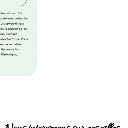
chier informatisé.
Les données collectées
-Joseph de Rivière
ion, d’opposition, de
le, ainsi que
e de chartreuse 38134
pourra vous être
légale aux fins
 téléphonique,