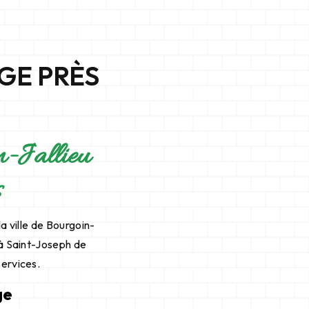
GE PRÈS
in-Jallieu
s
a ville de Bourgoin-
 à Saint-Joseph de
services.
ge