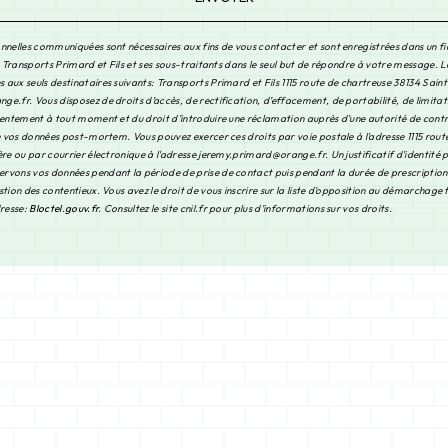
nnelles communiquées sont nécessaires aux fins de vous contacter et sont enregistrées dans un fi
à Transports Primard et Fils et ses sous-traitants dans le seul but de répondre à votre message. 
aux seuls destinataires suivants: Transports Primard et Fils 1115 route de chartreuse 38134 Saint
.fr. Vous disposez de droits d’accès, de rectification, d’effacement, de portabilité, de limitat
sentement à tout moment et du droit d’introduire une réclamation auprès d’une autorité de contrô
de vos données post-mortem. Vous pouvez exercer ces droits par voie postale à l'adresse 1115 rout
re ou par courrier électronique à l'adresse jeremy.primard@orange.fr. Un justificatif d'identité 
vons vos données pendant la période de prise de contact puis pendant la durée de prescription 
tion des contentieux. Vous avez le droit de vous inscrire sur la liste d'opposition au démarchage
dresse:
Bloctel.gouv.fr
. Consultez le site cnil.fr pour plus d’informations sur vos droits.