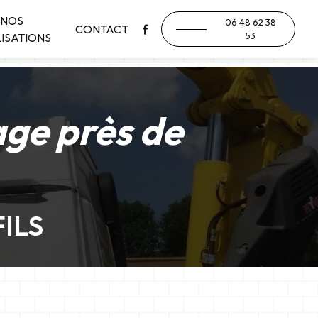
NOS
06 48 62 38
CONTACT
53
ISATIONS
age près de
ILS