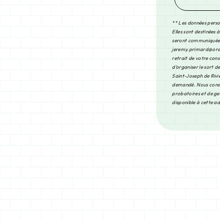
** Les données perso
Elles sont destinées 
seront communiquées 
jeremy.primard@orange
retrait de votre con
d’organiser le sort 
Saint-Joseph de Riviè
demandé. Nous conser
probatoires et de ges
disponible à cette a