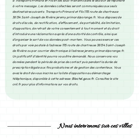
à Transports Primard et Fils et ses sous-traitants dans le seul but de répondre
à votre message. Les données collectées seront communiquées aux seuls
destinataires suivants: Transports Primard et Fils 1115 route de chartreuse
38134 Saint-Joseph de Rivière jeremy.primard@orange.fr. Vous disposez de
droits d’accès, de rectification, d’effacement, de portabilité, de limitation,
d’opposition, de retrait de votre consentement à tout moment et du droit
d’introduire une réclamation auprès d’une autorité de contrôle, ainsi que
d’organiser le sort de vos données post-mortem. Vous pouvez exercer ces
droits par voie postale à l'adresse 1115 route de chartreuse 38134 Saint-Joseph
de Rivière ou par courrier électronique à l'adresse jeremy.primard@orange.fr.
Un justificatif d'identité pourra vous être demandé. Nous conservons vos
données pendant la période de prise de contact puis pendant la durée de
prescription légale aux fins probatoires et de gestion des contentieux. Vous
avez le droit de vous inscrire sur la liste d'opposition au démarchage
téléphonique, disponible à cette adresse:
Bloctel.gouv.fr
. Consultez le site
cnil.fr pour plus d’informations sur vos droits.
Nous intervenons sur ces villes