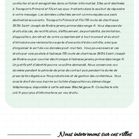
contacter et sont enregistrées dans un fichier informatisé. Elles sont destinées
à Transports Primard et Fils et ses sous-traitants dans le seul but de répondre
à votre message. Les données collectées seront communiquées aux seuls
destinataires suivants: Transports Primard et Fils 1115 route de chartreuse
38134 Saint-Joseph de Rivière jeremy.primard@orange.fr. Vous disposez de
droits d’accès, de rectification, d’effacement, de portabilité, de limitation,
d’opposition, de retrait de votre consentement à tout moment et du droit
d’introduire une réclamation auprès d’une autorité de contrôle, ainsi que
d’organiser le sort de vos données post-mortem. Vous pouvez exercer ces
droits par voie postale à l'adresse 1115 route de chartreuse 38134 Saint-Joseph
de Rivière ou par courrier électronique à l'adresse jeremy.primard@orange.fr.
Un justificatif d'identité pourra vous être demandé. Nous conservons vos
données pendant la période de prise de contact puis pendant la durée de
prescription légale aux fins probatoires et de gestion des contentieux. Vous
avez le droit de vous inscrire sur la liste d'opposition au démarchage
téléphonique, disponible à cette adresse:
Bloctel.gouv.fr
. Consultez le site
cnil.fr pour plus d’informations sur vos droits.
Nous intervenons sur ces villes