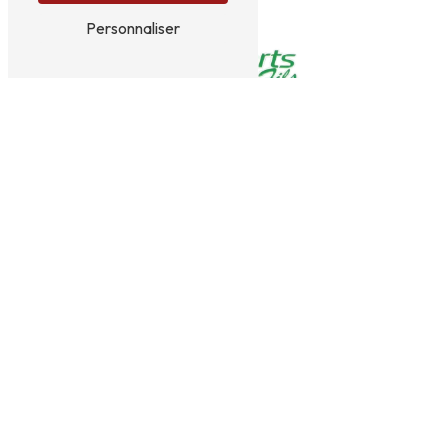
Personnaliser
1115 route de chartreuse
38134 Saint-Joseph de Rivière
06 48 62 38 53
jeremy.primard@orange.fr
PLAN DU SITE
Accueil
Transport
Levage
Location palonnier