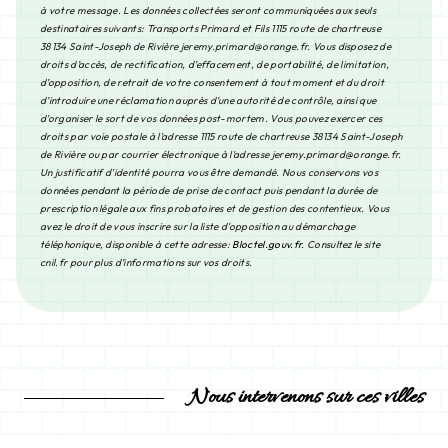
à votre message. Les données collectées seront communiquées aux seuls
destinataires suivants: Transports Primard et Fils 1115 route de chartreuse
38134 Saint-Joseph de Rivière jeremy.primard@orange.fr. Vous disposez de
droits d’accès, de rectification, d’effacement, de portabilité, de limitation,
d’opposition, de retrait de votre consentement à tout moment et du droit
d’introduire une réclamation auprès d’une autorité de contrôle, ainsi que
d’organiser le sort de vos données post-mortem. Vous pouvez exercer ces
droits par voie postale à l'adresse 1115 route de chartreuse 38134 Saint-Joseph
de Rivière ou par courrier électronique à l'adresse jeremy.primard@orange.fr.
Un justificatif d'identité pourra vous être demandé. Nous conservons vos
données pendant la période de prise de contact puis pendant la durée de
prescription légale aux fins probatoires et de gestion des contentieux. Vous
avez le droit de vous inscrire sur la liste d'opposition au démarchage
téléphonique, disponible à cette adresse:
Bloctel.gouv.fr
. Consultez le site
cnil.fr pour plus d’informations sur vos droits.
Nous intervenons sur ces villes