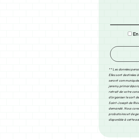
En
** Les données perso
Elles sont destinées 
seront communiquées 
jeremy.primard@orange
retrait de votre con
d’organiser le sort 
Saint-Joseph de Riviè
demandé. Nous conser
probatoires et de ges
disponible à cette a