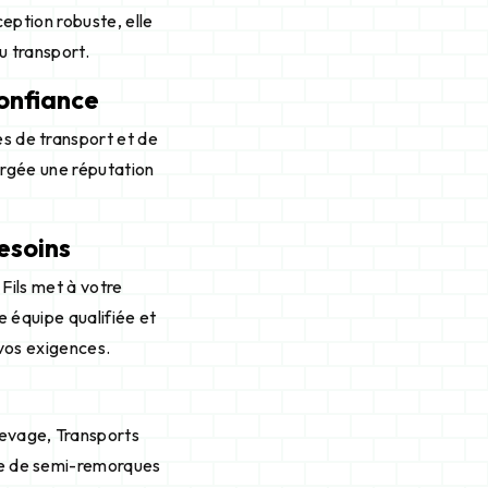
eption robuste, elle
u transport.
confiance
es de transport et de
orgée une réputation
esoins
Fils met à votre
 équipe qualifiée et
vos exigences.
levage, Transports
iée de semi-remorques