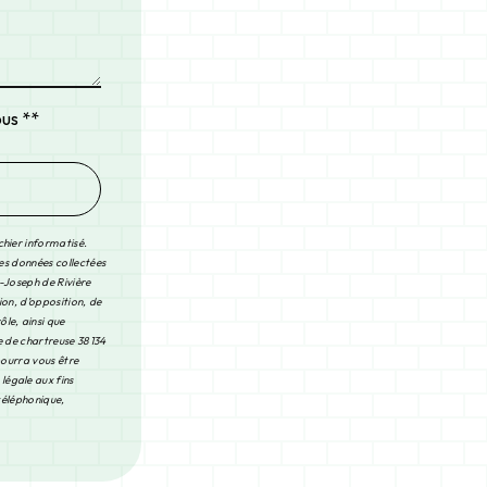
ous **
chier informatisé.
Les données collectées
-Joseph de Rivière
ion, d’opposition, de
le, ainsi que
e de chartreuse 38134
pourra vous être
légale aux fins
 téléphonique,