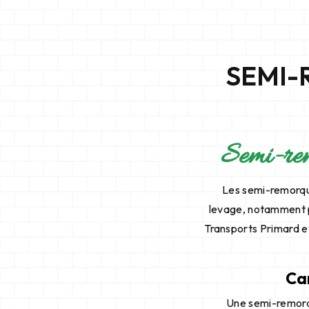
SEMI-
Semi-rem
Les semi-remorqu
levage, notamment p
Transports Primard et
Ca
Une semi-remorq