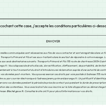
 cochant cette case, j'accepte les conditions particulières ci-dess
ENVOYER
nnelles communiquées sont nécessaires aux fins de vous contacter et sont enregistrées dans un fi
à Transports Primard et Fils et ses sous-traitants dans le seul but de répondre à votre message. 
aux seuls destinataires suivants: Transports Primard et Fils 1115 route de chartreuse 38134 Saint
.fr. Vous disposez de droits d’accès, de rectification, d’effacement, de portabilité, de limitat
sentement à tout moment et du droit d’introduire une réclamation auprès d’une autorité de contrô
de vos données post-mortem. Vous pouvez exercer ces droits par voie postale à l'adresse 1115 rout
re ou par courrier électronique à l'adresse jeremy.primard@orange.fr. Un justificatif d'identité 
vons vos données pendant la période de prise de contact puis pendant la durée de prescription 
tion des contentieux. Vous avez le droit de vous inscrire sur la liste d'opposition au démarchage
dresse:
Bloctel.gouv.fr
. Consultez le site cnil.fr pour plus d’informations sur vos droits.