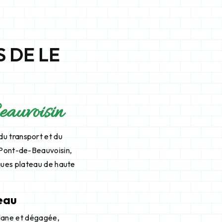
 DE LE
eauvoisin
u transport et du
 Pont-de-Beauvoisin,
rques plateau de haute
eau
lane et dégagée,