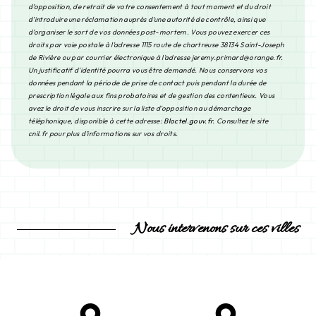
d’opposition, de retrait de votre consentement à tout moment et du droit
d’introduire une réclamation auprès d’une autorité de contrôle, ainsi que
d’organiser le sort de vos données post-mortem. Vous pouvez exercer ces
droits par voie postale à l'adresse 1115 route de chartreuse 38134 Saint-Joseph
de Rivière ou par courrier électronique à l'adresse jeremy.primard@orange.fr.
Un justificatif d'identité pourra vous être demandé. Nous conservons vos
données pendant la période de prise de contact puis pendant la durée de
prescription légale aux fins probatoires et de gestion des contentieux. Vous
avez le droit de vous inscrire sur la liste d'opposition au démarchage
téléphonique, disponible à cette adresse:
Bloctel.gouv.fr
. Consultez le site
cnil.fr pour plus d’informations sur vos droits.
Nous intervenons sur ces villes